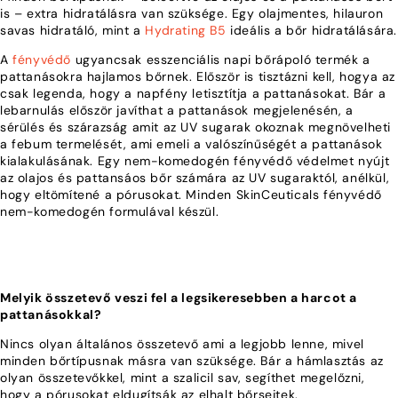
is – extra hidratálásra van szüksége. Egy olajmentes, hilauron
savas hidratáló, mint a
Hydrating B5
ideális a bőr hidratálására.
A
fényvédő
ugyancsak esszenciális napi bőrápoló termék a
pattanásokra hajlamos bőrnek. Először is tisztázni kell, hogya az
csak legenda, hogy a napfény letisztítja a pattanásokat. Bár a
lebarnulás először javíthat a pattanások megjelenésén, a
sérülés és szárazság amit az UV sugarak okoznak megnövelheti
a febum termelését, ami emeli a valószínűségét a pattanások
kialakulásának. Egy nem-komedogén fényvédő védelmet nyújt
az olajos és pattansáos bőr számára az UV sugaraktól, anélkül,
hogy eltömítené a pórusokat. Minden SkinCeuticals fényvédő
nem-komedogén formulával készül.
Melyik összetevő veszi fel a legsikeresebben a harcot a
pattanásokkal?
Nincs olyan általános összetevő ami a legjobb lenne, mivel
minden bőrtípusnak másra van szüksége. Bár a hámlasztás az
olyan összetevőkkel, mint a szalicil sav, segíthet megelőzni,
hogy a pórusokat eldugítsák az elhalt bőrsejtek.