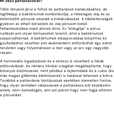
Mi okoz pattanásokat?
Több tényező járul a foltok és pattanások kialakulásához, de
legfőképp a baktériumok kombinációja, a felesleges olaj és az
eltömődött pórusok okozzák a kialakulásukat. A tökéletlenségek
gyakran az elhalt bőrsejtek és olaj póruson belüli
felhalmozódása miatt jönnek létre. Ez “eldugítja” a pórus
nyílását ami olyan környezetet teremt, ahol a baktériumok
szaporodhatnak. A baktériumok elszaporodása bőrpírhez és
gyulladáshoz vezethet ami akalmanként előfordulhat egy adott
területen vagy folyamatosan a test vagy az arc egy nagyobb
részén.
A hormonális ingadozások és a stressz is növelheti a hibák
előfordulását, és néhány klinikai vizsgálat megállapította, hogy
bizonyos élelmiszerek, mint például a tejtermékek és a cukor (és
más magas glikémiás élelmiszerek) is hatással lehetnek a bőrre.
Továbbá a pattanásos bőrtípusúak esetében kiemelten fontos,
hogy olyan terméket válasszanak a pattanásos bőr kezelésére
amely nem-komedogén, ami azt jelenti hogy nem fogja eltömni
a pórusokat.