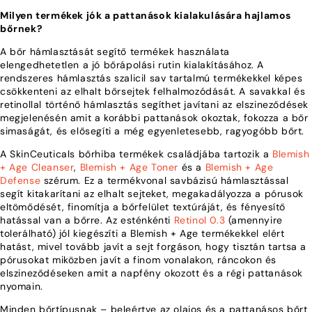
Milyen termékek jók a pattanások kialakulására hajlamos
bőrnek?
A bőr hámlasztását segítő termékek használata
elengedhetetlen a jó bőrápolási rutin kialakításához. A
rendszeres hámlasztás szalicil sav tartalmú termékekkel képes
csökkenteni az elhalt bőrsejtek felhalmozódását. A savakkal és
retinollal történő hámlasztás segíthet javítani az elszineződések
megjelenésén amit a korábbi pattanások okoztak, fokozza a bőr
simaságát, és elősegíti a még egyenletesebb, ragyogóbb bőrt.
A SkinCeuticals bőrhiba termékek családjába tartozik a
Blemish
+ Age Cleanser
,
Blemish + Age Toner
és a
Blemish + Age
Defense
szérum. Ez a termékvonal savbázisú hámlasztással
segít kitakarítani az elhalt sejteket, megakadályozza a pórusok
eltömődését, finomítja a bőrfelület textúráját, és fényesítő
hatással van a bőrre. Az esténkénti
Retinol 0.3
(amennyire
tolerálható) jól kiegészíti a Blemish + Age termékekkel elért
hatást, mivel tovább javít a sejt forgáson, hogy tisztán tartsa a
pórusokat miközben javít a finom vonalakon, ráncokon és
elszineződéseken amit a napfény okozott és a régi pattanások
nyomain.
Minden bőrtípusnak – beleértve az olajos és a pattanásos bőrt