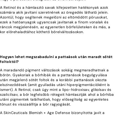
A Retinol és a hámlasztó savak kifejezetten hatékonyak azok
számára akik javítani szeretnének az öregedés látható jelein.
Azontúl, hogy segítenek megelőzni az eltömődött pórusokat,
ezek a hatóanyagok ugyancsak javítanak a finom vonalak és
ráncok megjelenésén, az egyenetlen bőrfelületeken és más, a
kor előrehaladtához köthető bőrelváltozásokon.
Hogyan lehet megszabadulni a pattaások után maradt sőtét
foltoktól?
A maradandó pigment változások sokáig megmaradhatnak a
bőrön. Gyakoriak a bőrhibák és a pattanások begyógyulása
után megjelenő sötét foltok és a korábbi pattanások okozta
elszineződések (amit gyulladás utáni hiperpigmentációként is
ismert). A Retinol, csak úgy mint a lipo-hidroxisav, glikolsav és
szalicilsav, a bőr legfelsőbb rétegeit hámlasztják ahol a bőrhiba
utáni pigmentek találhatóak, hogy elősegítség az egyenletes
tónust és visszaállítja a bőr ragyogását.
A SkinCeuticals Blemish + Age Defense bizonyította javít a