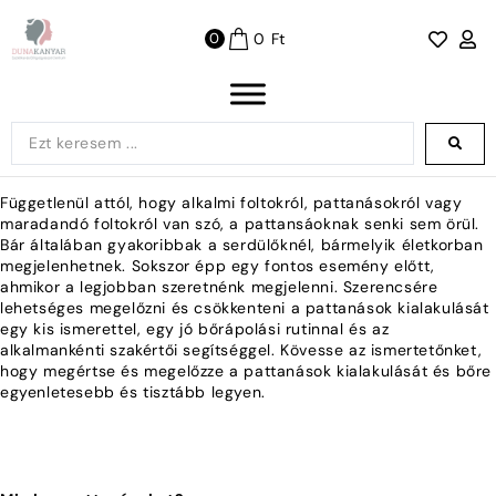
0
Ft
0
Függetlenül attól, hogy alkalmi foltokról, pattanásokról vagy
maradandó foltokról van szó, a pattansáoknak senki sem örül.
Bár általában gyakoribbak a serdülőknél, bármelyik életkorban
megjelenhetnek. Sokszor épp egy fontos esemény előtt,
ahmikor a legjobban szeretnénk megjelenni. Szerencsére
lehetséges megelőzni és csökkenteni a pattanások kialakulását
egy kis ismerettel, egy jó bőrápolási rutinnal és az
alkalmankénti szakértői segítséggel. Kövesse az ismertetőnket,
hogy megértse és megelőzze a pattanások kialakulását és bőre
egyenletesebb és tisztább legyen.