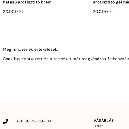
hatású arctisztító krém
arctisztító gél h
20.000
Ft
20.000
Ft
Még nincsenek értékelések.
Csak bejelentkezett és a terméket már megvásárolt felhasznál
VÁSÁRLÁS
+36 30 76-00-133
Üzlet