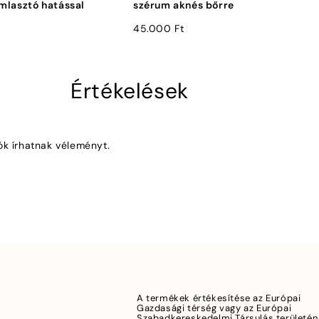
ámlasztó hatással
szérum aknés bőrre
45.000
Ft
Értékelések
ók írhatnak véleményt.
A termékek értékesítése az Európai
Gazdasági térség vagy az Európai
Szabadkereskedelmi Társulás területén