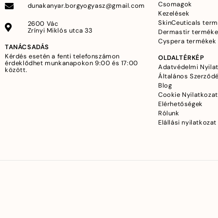
Csomagok
dunakanyar.borgyogyasz@gmail.com
Kezelések
SkinCeuticals ter
2600 Vác
Zrínyi Miklós utca 33
Dermastir termék
Cyspera termékek
TANÁCSADÁS
Kérdés esetén a fenti telefonszámon
OLDALTÉRKÉP
érdeklődhet munkanapokon 9:00 és 17:00
Adatvédelmi Nyila
között.
Általános Szerződé
Blog
Cookie Nyilatkozat
Elérhetőségek
Rólunk
Elállási nyilatkozat