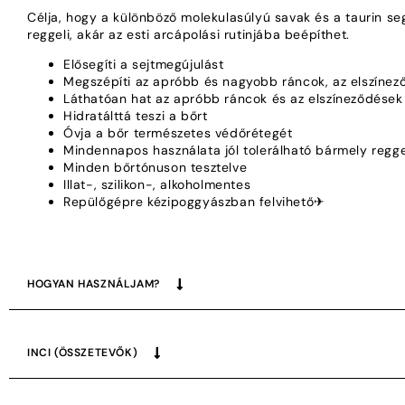
Célja, hogy a különböző molekulasúlyú savak és a taurin se
reggeli, akár az esti arcápolási rutinjába beépíthet.
Elősegíti a sejtmegújulást
Megszépíti az apróbb és nagyobb ráncok, az elszínez
Láthatóan hat az apróbb ráncok és az elszíneződések 
Hidratálttá teszi a bőrt
Óvja a bőr természetes védőrétegét
Mindennapos használata jól tolerálható bármely reggel
Minden bőrtónuson tesztelve
Illat-, szilikon-, alkoholmentes
Repülőgépre kézipoggyászban felvihető✈
HOGYAN HASZNÁLJAM?
INCI (ÖSSZETEVŐK)