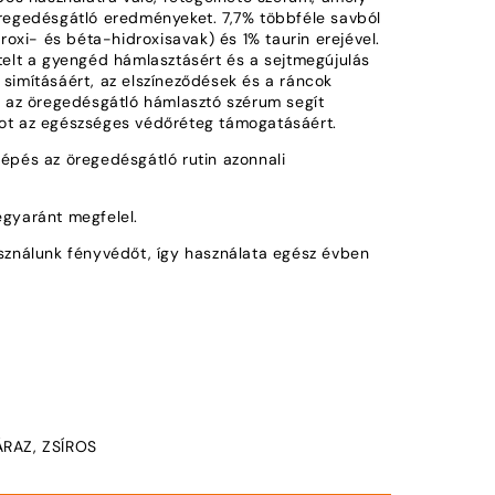
 öregedésgátló eredményeket. 7,7% többféle savból
oxi- és béta-hidroxisavak) és 1% taurin erejével.
sztelt a gyengéd hámlasztásért és a sejtmegújulás
a simításáért, az elszíneződések és a ráncok
 az öregedésgátló hámlasztó szérum segít
ágot az egészséges védőréteg támogatásáért.
 lépés az öregedésgátló rutin azonnali
 egyaránt megfelel.
ználunk fényvédőt, így használata egész évben
RAZ, ZSÍROS