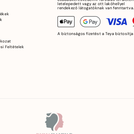
letelepedett vagy az ott lakóhellyel
rendekező látogatóknak van fenntartva
mékek
ek
A biztonságos fizetést a Teya biztosítja
tkozat
si Feltételek