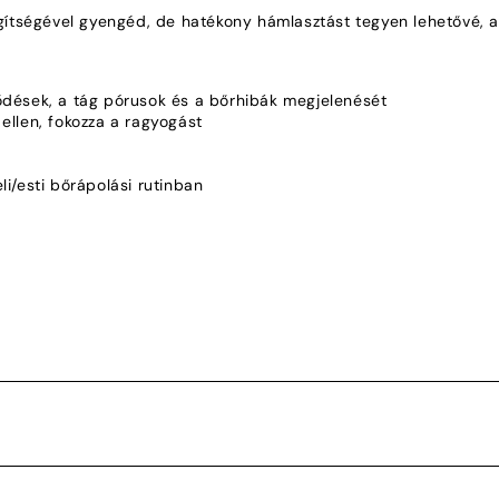
gítségével gyengéd, de hatékony hámlasztást tegyen lehetővé, a
ődések, a tág pórusok és a bőrhibák megjelenését
ellen, fokozza a ragyogást
i/esti bőrápolási rutinban