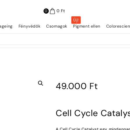
0
Ft
0
Új!
iageing
Fényvédők
Csomagok
Pigment ellen
Colorescie
49.000
Ft
Cell Cycle Cataly
A Cell Cycle Catalyst egy mindennap