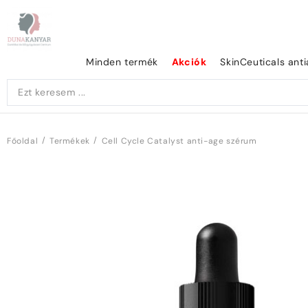
Minden termék
Akciók
SkinCeuticals ant
/
/
Főoldal
Termékek
Cell Cycle Catalyst anti-age szérum