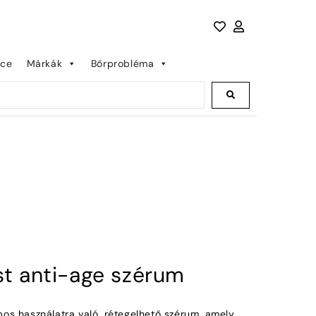
nce
Márkák
Bőrprobléma
st anti-age szérum
os használatra való, rétegelhető szérum, amely