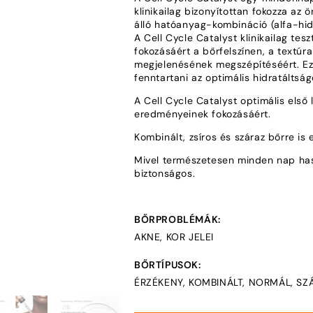
klinikailag bizonyítottan fokozza az
álló hatóanyag-kombináció (alfa-hidr
A Cell Cycle Catalyst klinikailag te
fokozásáért a bőrfelszínen, a textúr
megjelenésének megszépítéséért. Ez
fenntartani az optimális hidratálts
A Cell Cycle Catalyst optimális első
eredményeinek fokozásáért.
Kombinált, zsíros és száraz bőrre is
Mivel természetesen minden nap has
biztonságos.
BŐRPROBLÉMÁK:
AKNE, KOR JELEI
BŐRTÍPUSOK:
ÉRZÉKENY, KOMBINÁLT, NORMÁL, SZÁ