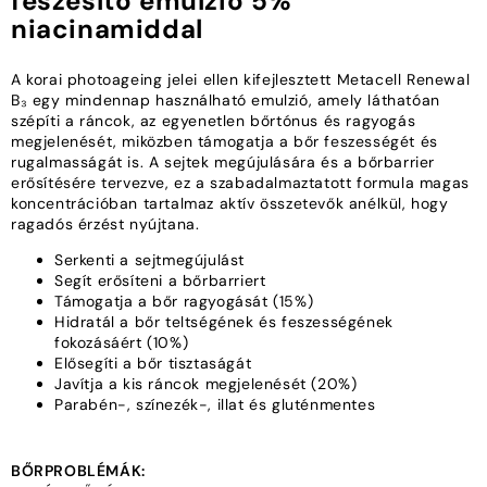
feszesítő emulzió 5%
niacinamiddal
A korai photoageing jelei ellen kifejlesztett Metacell Renewal
B₃ egy mindennap használható emulzió, amely láthatóan
szépíti a ráncok, az egyenetlen bőrtónus és ragyogás
megjelenését, miközben támogatja a bőr feszességét és
rugalmasságát is. A sejtek megújulására és a bőrbarrier
erősítésére tervezve, ez a szabadalmaztatott formula magas
koncentrációban tartalmaz aktív összetevők anélkül, hogy
ragadós érzést nyújtana.
Serkenti a sejtmegújulást
Segít erősíteni a bőrbarriert
Támogatja a bőr ragyogását (15%)
Hidratál a bőr teltségének és feszességének
fokozásáért (10%)
Elősegíti a bőr tisztaságát
Javítja a kis ráncok megjelenését (20%)
Parabén-, színezék-, illat és gluténmentes
BŐRPROBLÉMÁK: