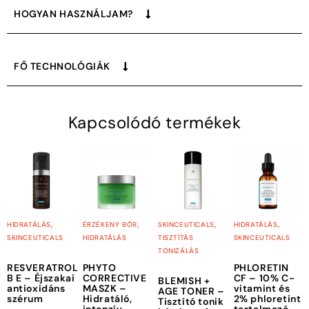
HOGYAN HASZNÁLJAM?
FŐ TECHNOLÓGIÁK
Kapcsolódó termékek
,
,
,
,
HIDRATÁLÁS
ÉRZÉKENY BŐR
SKINCEUTICALS
HIDRATÁLÁS
SKINCEUTICALS
HIDRATÁLÁS
TISZTÍTÁS
SKINCEUTICALS
TONIZÁLÁS
RESVERATROL
PHYTO
PHLORETIN
B E – Éjszakai
CORRECTIVE
CF – 10% C-
BLEMISH +
antioxidáns
MASZK –
vitamint és
AGE TONER –
szérum
Hidratáló,
2% phloretint
Tisztító tonik
intenzív
tartalmazó