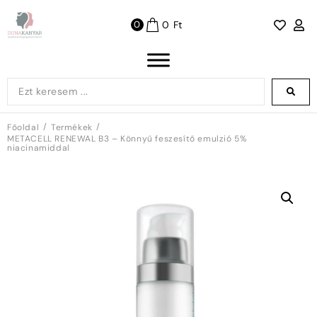
0
Ft
0
/
/
Főoldal
Termékek
METACELL RENEWAL B3 – Könnyű feszesítő emulzió 5%
niacinamiddal