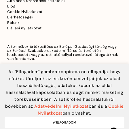
Általános Szerződési Feltételek
Blog
Cookie Nyilatkozat
Elérhetőségek
Rólunk
Elállási nyilatkozat
A termékek értékesítése az Európai Gazdasági térség vagy
az Európai Szabadkereskedelmi Társulás területén
letelepedett vagy az ott lakóhellyel rendekező látogatóknak
van fenntartva.
Az "Elfogadom" gombra koppintva ön elfogadja, hogy
sütiket tároljunk az eszközén amivel jaítjuk az oldal
A biztonságos fizetést a Teya biztosítja
használhatóságát, adatokat kapunk az oldal
használatával kapcsolatban és segít minket marketing
törekvéseinkben. A sütikről és használatukról
bővebben az
Adatvédelmi Nyilatkozat
ban és a
Cookie
Nyilatkozat
ban olvashat.
✅ ELFOGADOM