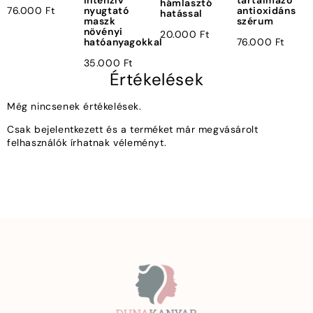
hámlasztó
nyugtató
antioxidáns
76.000
Ft
hatással
maszk
szérum
növényi
20.000
Ft
hatóanyagokkal
76.000
Ft
35.000
Ft
Értékelések
Még nincsenek értékelések.
Csak bejelentkezett és a terméket már megvásárolt
felhasználók írhatnak véleményt.