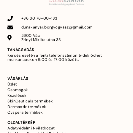
+36 30 76-00-133
dunakanyar.borgyogyasz@gmail.com
2600 Vác
Zrínyi Miklós utca 33
TANÁCSADÁS
Kérdés esetén a fenti telefonszámon érdeklődhet
munkanapokon 9:00 és 17:00 között.
VÁSÁRLÁS
Üzlet
Csomagok
Kezelések
SkinCeuticals termékek
Dermastir termékek
Cyspera termékek
OLDALTÉRKÉP
Adatvédelmi Nyilatkozat