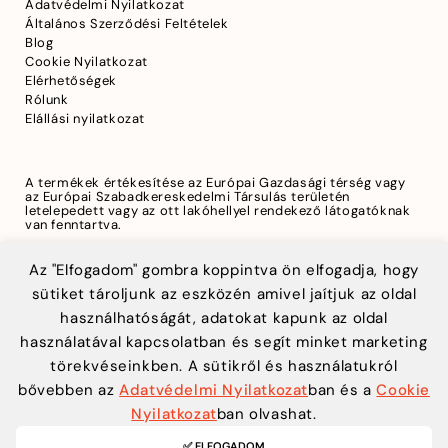
Adatvédelmi Nyilatkozat
Általános Szerződési Feltételek
Blog
Cookie Nyilatkozat
Elérhetőségek
Rólunk
Elállási nyilatkozat
A termékek értékesítése az Európai Gazdasági térség vagy
az Európai Szabadkereskedelmi Társulás területén
letelepedett vagy az ott lakóhellyel rendekező látogatóknak
van fenntartva.
Az "Elfogadom" gombra koppintva ön elfogadja, hogy
sütiket tároljunk az eszközén amivel jaítjuk az oldal
A biztonságos fizetést a Teya biztosítja
használhatóságát, adatokat kapunk az oldal
használatával kapcsolatban és segít minket marketing
törekvéseinkben. A sütikről és használatukról
bővebben az
Adatvédelmi Nyilatkozat
ban és a
Cookie
Nyilatkozat
ban olvashat.
✅ ELFOGADOM