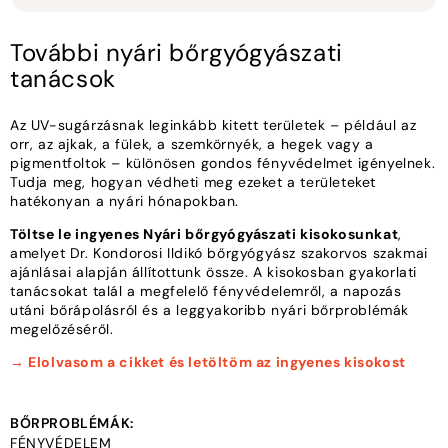
További nyári bőrgyógyászati
tanácsok
Az UV-sugárzásnak leginkább kitett területek – például az
orr, az ajkak, a fülek, a szemkörnyék, a hegek vagy a
pigmentfoltok – különösen gondos fényvédelmet igényelnek.
Tudja meg, hogyan védheti meg ezeket a területeket
hatékonyan a nyári hónapokban.
Töltse le ingyenes Nyári bőrgyógyászati kisokosunkat
,
amelyet Dr. Kondorosi Ildikó bőrgyógyász szakorvos szakmai
ajánlásai alapján állítottunk össze. A kisokosban gyakorlati
tanácsokat talál a megfelelő fényvédelemről, a napozás
utáni bőrápolásról és a leggyakoribb nyári bőrproblémák
megelőzéséről.
→ Elolvasom a cikket és letöltöm az ingyenes kisokost
BŐRPROBLÉMÁK:
FÉNYVÉDELEM