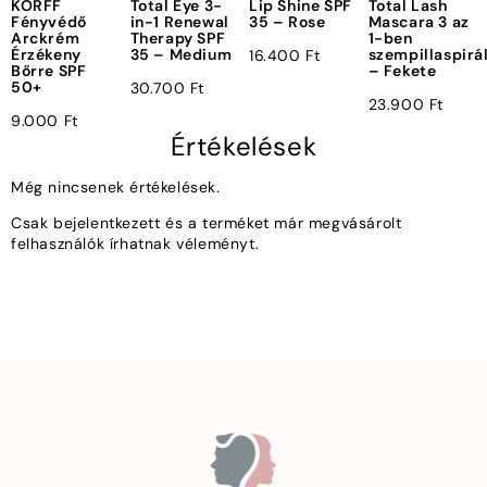
KORFF
Total Eye 3-
Lip Shine SPF
Total Lash
Fényvédő
in-1 Renewal
35 – Rose
Mascara 3 az
Arckrém
Therapy SPF
1-ben
Érzékeny
35 – Medium
szempillaspirá
16.400
Ft
Bőrre SPF
– Fekete
50+
30.700
Ft
23.900
Ft
9.000
Ft
Értékelések
Még nincsenek értékelések.
Csak bejelentkezett és a terméket már megvásárolt
felhasználók írhatnak véleményt.