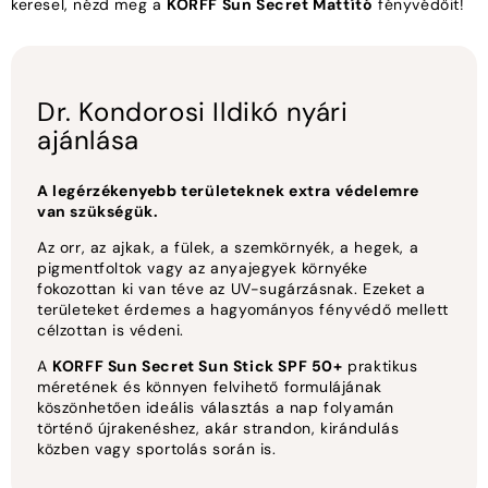
keresel, nézd meg a
KORFF Sun Secret Mattító
fényvédőit!
Dr. Kondorosi Ildikó nyári
ajánlása
A legérzékenyebb területeknek extra védelemre
van szükségük.
Az orr, az ajkak, a fülek, a szemkörnyék, a hegek, a
pigmentfoltok vagy az anyajegyek környéke
fokozottan ki van téve az UV-sugárzásnak. Ezeket a
területeket érdemes a hagyományos fényvédő mellett
célzottan is védeni.
A
KORFF Sun Secret Sun Stick SPF 50+
praktikus
méretének és könnyen felvihető formulájának
köszönhetően ideális választás a nap folyamán
történő újrakenéshez, akár strandon, kirándulás
közben vagy sportolás során is.