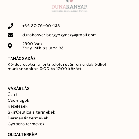
+36 30 76-00-133
dunakanyar.borgyogyasz@gmail.com
2600 Vác
Zrínyi Miklós utca 33
TANÁCSADÁS
Kérdés esetén a fenti telefonszámon érdeklődhet
munkanapokon 9:00 és 17:00 között.
VÁSÁRLÁS
Üzlet
Csomagok
Kezelések
SkinCeuticals termékek
Dermastir termékek
Cyspera termékek
OLDALTÉRKÉP