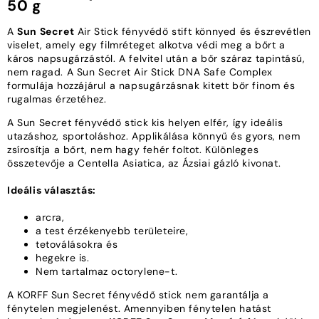
50 g
A
Sun Secret
Air Stick fényvédő stift könnyed és észrevétlen
viselet, amely egy filmréteget alkotva védi meg a bőrt a
káros napsugárzástól. A felvitel után a bőr száraz tapintású,
nem ragad. A Sun Secret Air Stick DNA Safe Complex
formulája hozzájárul a napsugárzásnak kitett bőr finom és
rugalmas érzetéhez.
A Sun Secret fényvédő stick kis helyen elfér, így ideális
utazáshoz, sportoláshoz. Applikálása könnyű és gyors, nem
zsírosítja a bőrt, nem hagy fehér foltot. Különleges
összetevője a Centella Asiatica, az Ázsiai gázló kivonat.
Ideális választás:
arcra,
a test érzékenyebb területeire,
tetoválásokra és
hegekre is.
Nem tartalmaz octorylene-t.
A KORFF Sun Secret fényvédő stick nem garantálja a
fénytelen megjelenést. Amennyiben fénytelen hatást