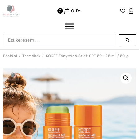
0
Ft
0
/
/
Főoldal
Termékek
KORFF Fényvédő Stick SPF 50+ 25 ml / 50 g