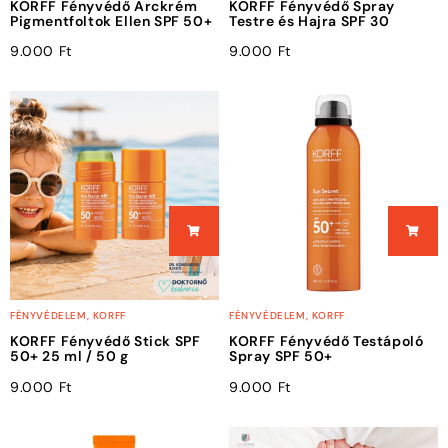
KORFF Fényvédő Arckrém
KORFF Fényvédő Spray
Pigmentfoltok Ellen SPF 50+
Testre és Hajra SPF 30
9.000
Ft
9.000
Ft
FÉNYVÉDELEM
,
KORFF
FÉNYVÉDELEM
,
KORFF
KORFF Fényvédő Stick SPF
KORFF Fényvédő Testápoló
50+ 25 ml / 50 g
Spray SPF 50+
9.000
Ft
9.000
Ft