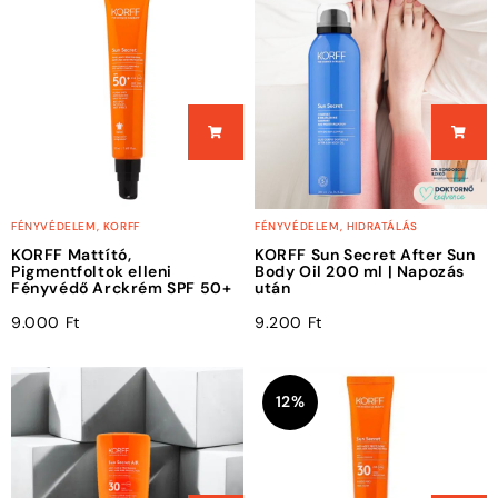
FÉNYVÉDELEM
,
KORFF
FÉNYVÉDELEM
,
HIDRATÁLÁS
KORFF Mattító,
KORFF Sun Secret After Sun
Pigmentfoltok elleni
Body Oil 200 ml | Napozás
Fényvédő Arckrém SPF 50+
után
9.000
Ft
9.200
Ft
12%