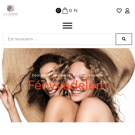
0
Ft
0
Főoldal
Termékek
Fényvédelem
Fényvédelem