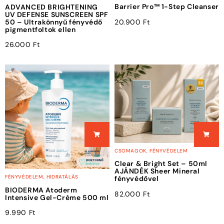
Barrier Pro™ 1-Step Cleanser
ADVANCED BRIGHTENING
UV DEFENSE SUNSCREEN SPF
20.900
Ft
50 – Ultrakönnyű fényvédő
pigmentfoltok ellen
26.000
Ft
CSOMAGOK
,
FÉNYVÉDELEM
Clear & Bright Set – 50ml
AJÁNDÉK Sheer Mineral
FÉNYVÉDELEM
,
HIDRATÁLÁS
fényvédővel
BIODERMA Atoderm
82.000
Ft
Intensive Gel-Crème 500 ml
9.990
Ft