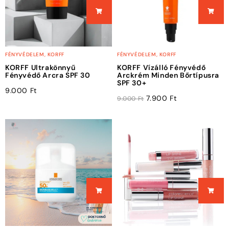
FÉNYVÉDELEM
,
KORFF
FÉNYVÉDELEM
,
KORFF
KORFF Ultrakönnyű
KORFF Vízálló Fényvédő
Fényvédő Arcra SPF 30
Arckrém Minden Bőrtípusra
SPF 30+
9.000
Ft
7.900
Ft
9.000
Ft