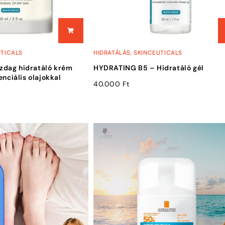
UTICALS
HIDRATÁLÁS
,
SKINCEUTICALS
dag hidratáló krém
HYDRATING B5 – Hidratáló gél
enciális olajokkal
40.000
Ft