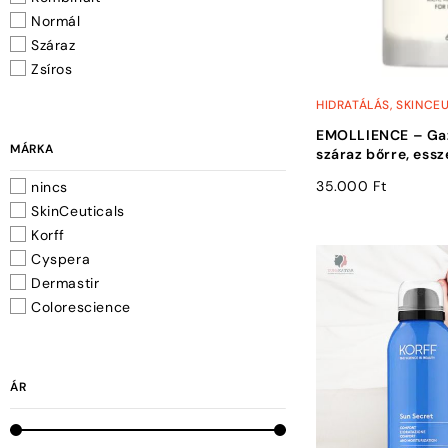
Normál
Száraz
Zsíros
HIDRATÁLÁS
,
SKINCE
EMOLLIENCE – Gaz
MÁRKA
száraz bőrre, essz
35.000
Ft
nincs
SkinCeuticals
Korff
Cyspera
Dermastir
Colorescience
ÁR