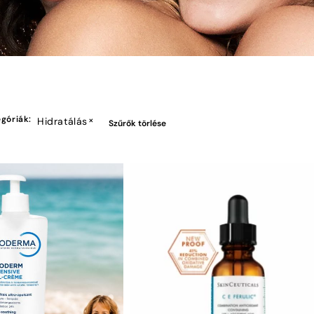
góriák
:
×
Hidratálás
Szűrők törlése