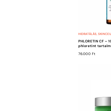
HIDRATÁLÁS
,
SKINCE
PHLORETIN CF – 1
phloretint tartal
76.000
Ft