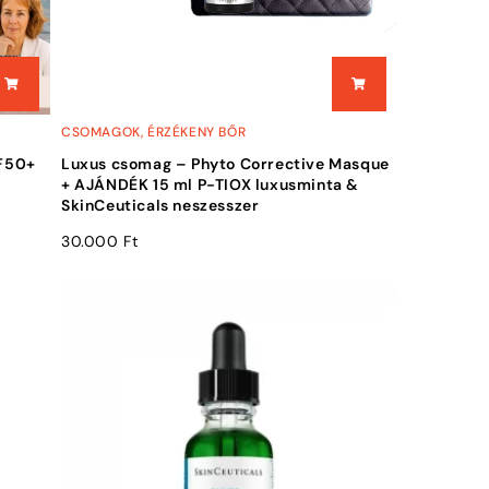
CSOMAGOK
,
ÉRZÉKENY BŐR
PF50+
Luxus csomag – Phyto Corrective Masque
+ AJÁNDÉK 15 ml P-TIOX luxusminta &
SkinCeuticals neszesszer
30.000
Ft