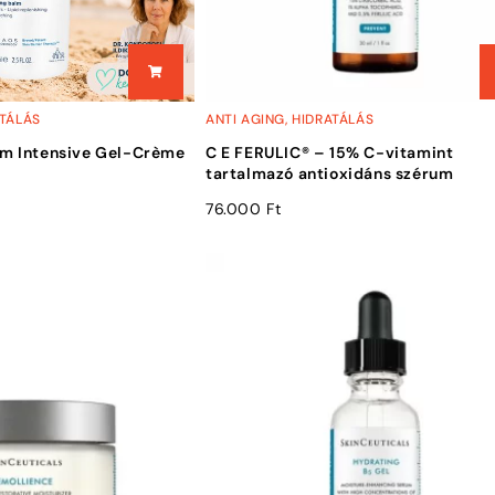
TÁLÁS
ANTI AGING
,
HIDRATÁLÁS
m Intensive Gel-Crème
C E FERULIC® – 15% C-vitamint
tartalmazó antioxidáns szérum
76.000
Ft