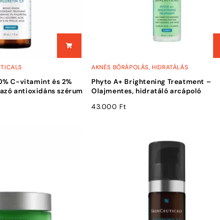
UTICALS
AKNÉS BŐRÁPOLÁS
,
HIDRATÁLÁS
0% C-vitamint és 2%
Phyto A+ Brightening Treatment –
mazó antioxidáns szérum
Olajmentes, hidratáló arcápoló
43.000
Ft