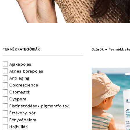
TERMÉKKATEGÓRIÁK
Szűrők -
Termékkate
Ajakápolás
Aknés bőrápolás
Anti aging
Colorescience
Csomagok
Cyspera
Elszíneződések pigmentfoltok
Érzékeny bőr
Fényvédelem
Hajhullás