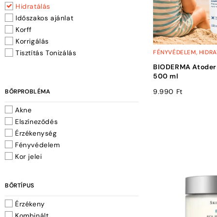
Hidratálás
Időszakos ajánlat
Korff
Korrigálás
Tisztítás Tonizálás
FÉNYVÉDELEM
,
HIDRA
BIODERMA Atoder
500 ml
9.990
Ft
BŐRPROBLÉMA
Akne
Elszíneződés
Érzékenység
Fényvédelem
Kor jelei
BŐRTÍPUS
Érzékeny
Kombinált