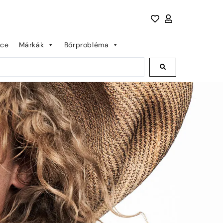
nce
Márkák
Bőrprobléma