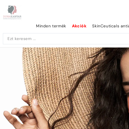
Minden termék
Akciók
SkinCeuticals ant