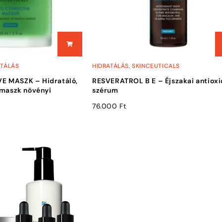
ATÁLÁS
HIDRATÁLÁS
,
SKINCEUTICALS
E MASZK – Hidratáló,
RESVERATROL B E – Éjszakai antiox
 maszk növényi
szérum
76.000
Ft