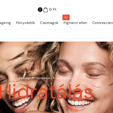
0
Ft
0
Új!
iageing
Fényvédők
Csomagok
Pigment ellen
Colorescie
Főoldal
Termékek
Hidratálás
Hidratálás