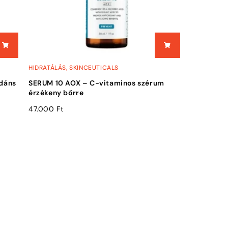
HIDRATÁLÁS
,
SKINCEUTICALS
idáns
SERUM 10 AOX – C-vitaminos szérum
érzékeny bőrre
47.000
Ft