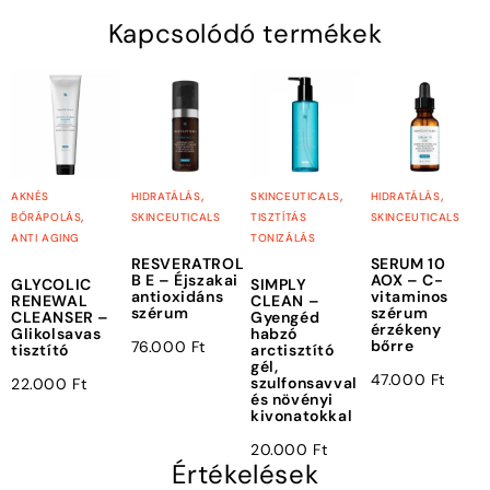
Kapcsolódó termékek
,
,
,
AKNÉS
HIDRATÁLÁS
SKINCEUTICALS
HIDRATÁLÁS
,
BŐRÁPOLÁS
SKINCEUTICALS
TISZTÍTÁS
SKINCEUTICALS
ANTI AGING
TONIZÁLÁS
RESVERATROL
SERUM 10
B E – Éjszakai
AOX – C-
GLYCOLIC
SIMPLY
antioxidáns
vitaminos
RENEWAL
CLEAN –
szérum
szérum
CLEANSER –
Gyengéd
érzékeny
Glikolsavas
habzó
bőrre
76.000
Ft
tisztító
arctisztító
gél,
47.000
Ft
szulfonsavval
22.000
Ft
és növényi
kivonatokkal
20.000
Ft
Értékelések