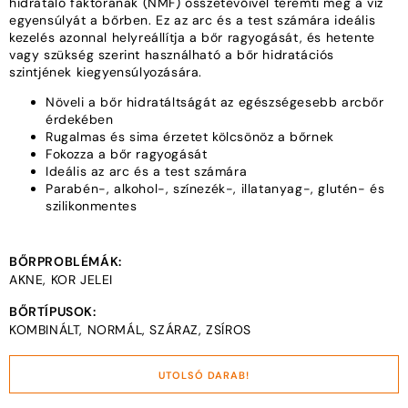
hidratáló faktorának (NMF) összetevőivel teremti meg a víz
egyensúlyát a bőrben. Ez az arc és a test számára ideális
kezelés azonnal helyreállítja a bőr ragyogását, és hetente
vagy szükség szerint használható a bőr hidratációs
szintjének kiegyensúlyozására.
Növeli a bőr hidratáltságát az egészségesebb arcbőr
érdekében
Rugalmas és sima érzetet kölcsönöz a bőrnek
Fokozza a bőr ragyogását
Ideális az arc és a test számára
Parabén-, alkohol-, színezék-, illatanyag-, glutén- és
szilikonmentes
BŐRPROBLÉMÁK:
AKNE, KOR JELEI
BŐRTÍPUSOK:
KOMBINÁLT, NORMÁL, SZÁRAZ, ZSÍROS
UTOLSÓ DARAB!