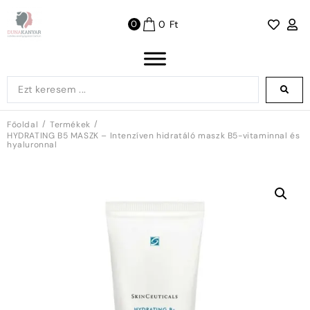
0
Ft
0
/
/
Főoldal
Termékek
HYDRATING B5 MASZK – Intenzíven hidratáló maszk B5-vitaminnal és
hyaluronnal