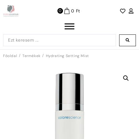
0
Ft
0
/
/
Főoldal
Termékek
Hydrating Setting Mist