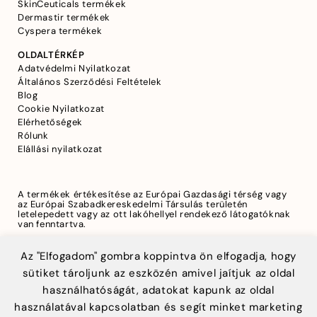
SkinCeuticals termékek
Dermastir termékek
Cyspera termékek
OLDALTÉRKÉP
Adatvédelmi Nyilatkozat
Általános Szerződési Feltételek
Blog
Cookie Nyilatkozat
Elérhetőségek
Rólunk
Elállási nyilatkozat
A termékek értékesítése az Európai Gazdasági térség vagy
az Európai Szabadkereskedelmi Társulás területén
letelepedett vagy az ott lakóhellyel rendekező látogatóknak
van fenntartva.
Az "Elfogadom" gombra koppintva ön elfogadja, hogy
sütiket tároljunk az eszközén amivel jaítjuk az oldal
A biztonságos fizetést a Teya biztosítja
használhatóságát, adatokat kapunk az oldal
használatával kapcsolatban és segít minket marketing