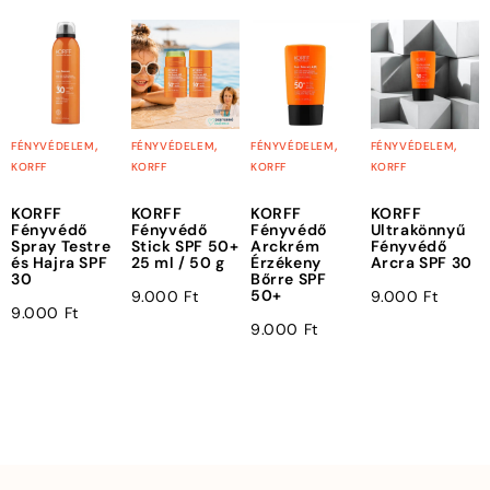
,
,
,
,
FÉNYVÉDELEM
FÉNYVÉDELEM
FÉNYVÉDELEM
FÉNYVÉDELEM
KORFF
KORFF
KORFF
KORFF
KORFF
KORFF
KORFF
KORFF
Fényvédő
Fényvédő
Fényvédő
Ultrakönnyű
Spray Testre
Stick SPF 50+
Arckrém
Fényvédő
és Hajra SPF
25 ml / 50 g
Érzékeny
Arcra SPF 30
30
Bőrre SPF
50+
9.000
Ft
9.000
Ft
9.000
Ft
9.000
Ft