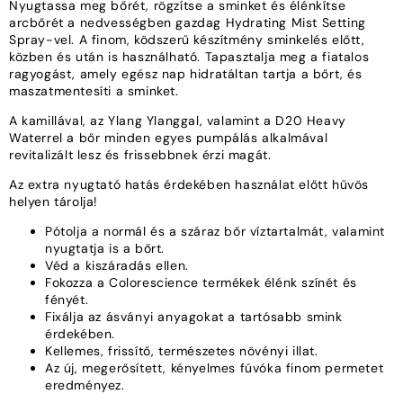
Nyugtassa meg bőrét, rögzítse a sminket és élénkítse
arcbőrét a nedvességben gazdag Hydrating Mist Setting
Spray-vel. A finom, ködszerű készítmény sminkelés előtt,
közben és után is használható. Tapasztalja meg a fiatalos
ragyogást, amely egész nap hidratáltan tartja a bőrt, és
maszatmentesíti a sminket.
A kamillával, az Ylang Ylanggal, valamint a D20 Heavy
Waterrel a bőr minden egyes pumpálás alkalmával
revitalizált lesz és frissebbnek érzi magát.
Az extra nyugtató hatás érdekében használat előtt hűvös
helyen tárolja!
Pótolja a normál és a száraz bőr víztartalmát, valamint
nyugtatja is a bőrt.
Véd a kiszáradás ellen.
Fokozza a Colorescience termékek élénk színét és
fényét.
Fixálja az ásványi anyagokat a tartósabb smink
érdekében.
Kellemes, frissítő, természetes növényi illat.
Az új, megerősített, kényelmes fúvóka finom permetet
eredményez.