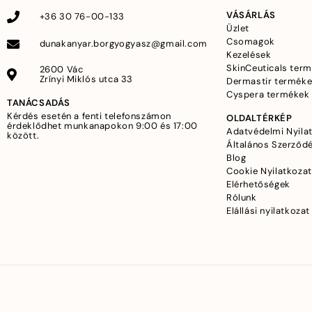
VÁSÁRLÁS
+36 30 76-00-133
Üzlet
Csomagok
dunakanyar.borgyogyasz@gmail.com
Kezelések
SkinCeuticals ter
2600 Vác
Zrínyi Miklós utca 33
Dermastir termék
Cyspera termékek
TANÁCSADÁS
Kérdés esetén a fenti telefonszámon
OLDALTÉRKÉP
érdeklődhet munkanapokon 9:00 és 17:00
Adatvédelmi Nyila
között.
Általános Szerződé
Blog
Cookie Nyilatkozat
Elérhetőségek
Rólunk
Elállási nyilatkozat