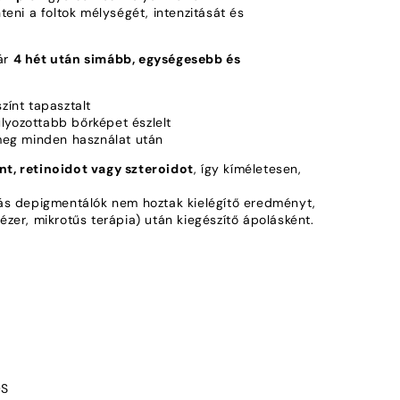
teni a foltok mélységét, intenzitását és
már
4 hét után simább, egységesebb és
zínt tapasztalt
yozottabb bőrképet észlelt
 meg minden használat után
t, retinoidot vagy szteroidot
, így kíméletesen,
.
más depigmentálók nem hoztak kielégítő eredményt,
 lézer, mikrotűs terápia) után kiegészítő ápolásként.
OS