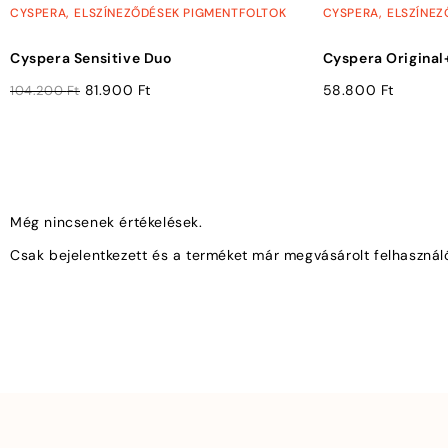
,
,
CYSPERA
ELSZÍNEZŐDÉSEK PIGMENTFOLTOK
CYSPERA
ELSZÍNEZ
Cyspera Sensitive Duo
Cyspera Original
81.900
Ft
58.800
Ft
104.200
Ft
Még nincsenek értékelések.
Csak bejelentkezett és a terméket már megvásárolt felhasznál