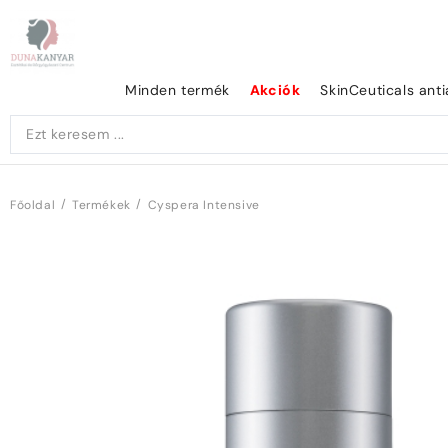
Minden termék
Akciók
SkinCeuticals ant
/
/
Főoldal
Termékek
Cyspera Intensive