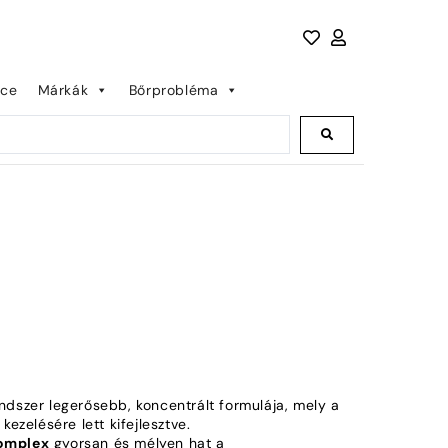
nce
Márkák
Bőrprobléma
dszer legerősebb, koncentrált formulája, mely a
ezelésére lett kifejlesztve.
omplex
gyorsan és mélyen hat a