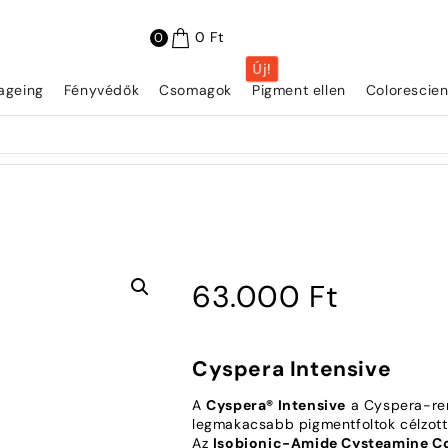
0
Ft
0
Új!
iageing
Fényvédők
Csomagok
Pigment ellen
Colorescie
63.000
Ft
Cyspera Intensive
A
Cyspera® Intensive
a Cyspera-ren
legmakacsabb pigmentfoltok célzott k
Az
Isobionic-Amide Cysteamine C