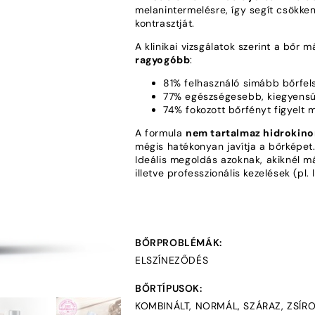
melanintermelésre, így segít csökken
kontrasztját.
A klinikai vizsgálatok szerint a bőr 
ragyogóbb
:
81% felhasználó simább bőrfels
77% egészségesebb, kiegyensúl
74% fokozott bőrfényt figyelt
A formula
nem tartalmaz hidrokinon
mégis hatékonyan javítja a bőrképet
Ideális megoldás azoknak, akiknél 
illetve professzionális kezelések (pl.
BŐRPROBLÉMÁK:
ELSZÍNEZŐDÉS
BŐRTÍPUSOK:
KOMBINÁLT, NORMÁL, SZÁRAZ, ZSÍR