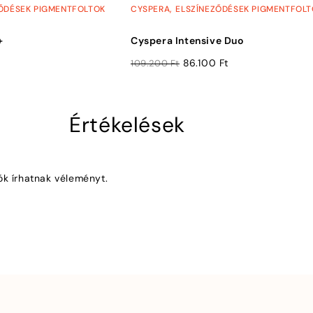
,
ŐDÉSEK PIGMENTFOLTOK
CYSPERA
ELSZÍNEZŐDÉSEK PIGMENTFOL
+
Cyspera Intensive Duo
86.100
Ft
109.200
Ft
Értékelések
ók írhatnak véleményt.