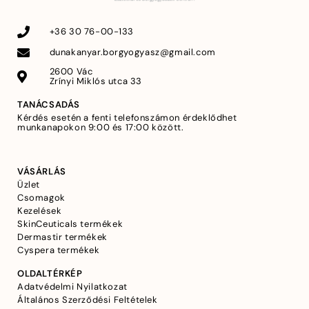
+36 30 76-00-133
dunakanyar.borgyogyasz@gmail.com
2600 Vác
Zrínyi Miklós utca 33
TANÁCSADÁS
Kérdés esetén a fenti telefonszámon érdeklődhet
munkanapokon 9:00 és 17:00 között.
VÁSÁRLÁS
Üzlet
Csomagok
Kezelések
SkinCeuticals termékek
Dermastir termékek
Cyspera termékek
OLDALTÉRKÉP
Adatvédelmi Nyilatkozat
Általános Szerződési Feltételek