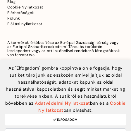
Blog
Cookie Nyilatkozat
Elérhetőségek
Rólunk
Elállási nyilatkozat
A termékek értékesítése az Európai Gazdasági térség vagy
az Európai Szabadkereskedelmi Társulás területén
letelepedett vagy az ott lakóhellyel rendekező látogatóknak
van fenntartva.
Az "Elfogadom" gombra koppintva ön elfogadja, hogy
sütiket tároljunk az eszközén amivel jaítjuk az oldal
A biztonságos fizetést a Teya biztosítja
használhatóságát, adatokat kapunk az oldal
használatával kapcsolatban és segít minket marketing
törekvéseinkben. A sütikről és használatukról
bővebben az
Adatvédelmi Nyilatkozat
ban és a
Cookie
Nyilatkozat
ban olvashat.
✅ ELFOGADOM