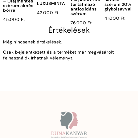
– Olajmentes
LUXUSMINTA
tartalmazó
szérum 20%
szérum aknés
antioxidáns
glykolsavval
bőrre
42.000
Ft
szérum
41.000
Ft
45.000
Ft
76.000
Ft
Értékelések
Még nincsenek értékelések.
Csak bejelentkezett és a terméket már megvásárolt
felhasználók írhatnak véleményt.