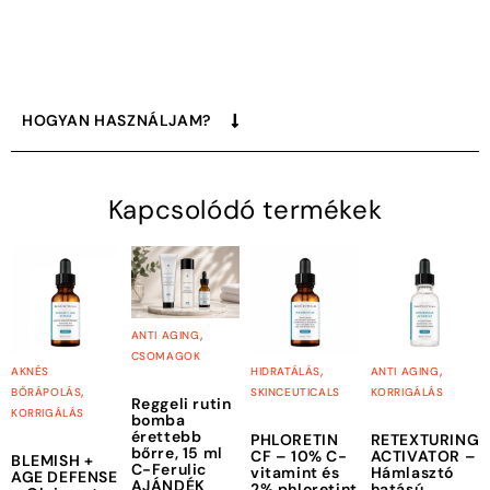
HOGYAN HASZNÁLJAM?
Kapcsolódó termékek
,
ANTI AGING
CSOMAGOK
,
,
AKNÉS
HIDRATÁLÁS
ANTI AGING
,
BŐRÁPOLÁS
SKINCEUTICALS
KORRIGÁLÁS
Reggeli rutin
KORRIGÁLÁS
bomba
érettebb
PHLORETIN
RETEXTURING
bőrre, 15 ml
CF – 10% C-
ACTIVATOR –
BLEMISH +
C-Ferulic
vitamint és
Hámlasztó
AGE DEFENSE
AJÁNDÉK
2% phloretint
hatású