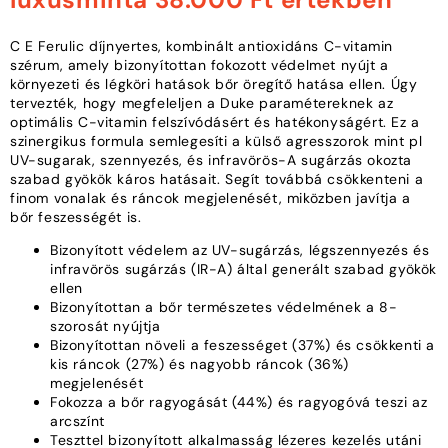
C E Ferulic díjnyertes, kombinált antioxidáns C-vitamin
szérum, amely bizonyítottan fokozott védelmet nyújt a
környezeti és légköri hatások bőr öregítő hatása ellen. Úgy
tervezték, hogy megfeleljen a Duke paramétereknek az
optimális C-vitamin felszívódásért és hatékonyságért. Ez a
szinergikus formula semlegesíti a külső agresszorok mint pl
UV-sugarak, szennyezés, és infravörös-A sugárzás okozta
szabad gyökök káros hatásait. Segít továbbá csökkenteni a
finom vonalak és ráncok megjelenését, miközben javítja a
bőr feszességét is.
Bizonyított védelem az UV-sugárzás, légszennyezés és
infravörös sugárzás (IR-A) által generált szabad gyökök
ellen
Bizonyítottan a bőr természetes védelmének a 8-
szorosát nyújtja
Bizonyítottan növeli a feszességet (37%) és csökkenti a
kis ráncok (27%) és nagyobb ráncok (36%)
megjelenését
Fokozza a bőr ragyogását (44%) és ragyogóvá teszi az
arcszínt
Teszttel bizonyított alkalmasság lézeres kezelés utáni