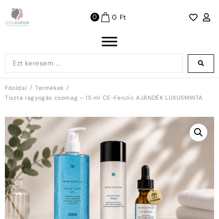
0
Ft
0
/
/
Főoldal
Termékek
Tiszta ragyogás csomag – 15 ml CE-Ferulic AJÁNDÉK LUXUSMINTA