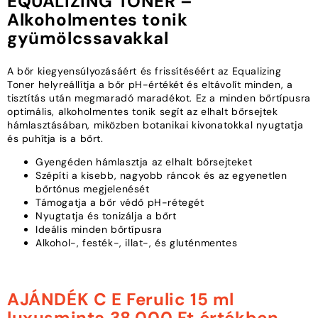
EQUALIZING TONER –
Alkoholmentes tonik
gyümölcssavakkal
A bőr kiegyensúlyozásáért és frissítéséért az Equalizing
Toner helyreállítja a bőr pH-értékét és eltávolít minden, a
tisztítás után megmaradó maradékot. Ez a minden bőrtípusra
optimális, alkoholmentes tonik segít az elhalt bőrsejtek
hámlasztásában, miközben botanikai kivonatokkal nyugtatja
és puhítja is a bőrt.
Gyengéden hámlasztja az elhalt bőrsejteket
Szépíti a kisebb, nagyobb ráncok és az egyenetlen
bőrtónus megjelenését
Támogatja a bőr védő pH-rétegét
Nyugtatja és tonizálja a bőrt
Ideális minden bőrtípusra
Alkohol-, festék-, illat-, és gluténmentes
AJÁNDÉK C E Ferulic 15 ml
luxusminta 38.000 Ft értékben