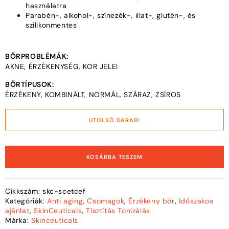
használatra
Parabén-, alkohol-, színezék-, illat-, glutén-, és
szilikonmentes
BŐRPROBLÉMÁK:
AKNE, ÉRZÉKENYSÉG, KOR JELEI
BŐRTÍPUSOK:
ÉRZÉKENY, KOMBINÁLT, NORMÁL, SZÁRAZ, ZSÍROS
UTOLSÓ DARAB!
KOSÁRBA TESZEM
Cikkszám:
skc-scetcef
Kategóriák:
Anti aging
,
Csomagok
,
Érzékeny bőr
,
Időszakos
ajánlat
,
SkinCeuticals
,
Tisztítás Tonizálás
Márka:
Skinceuticals