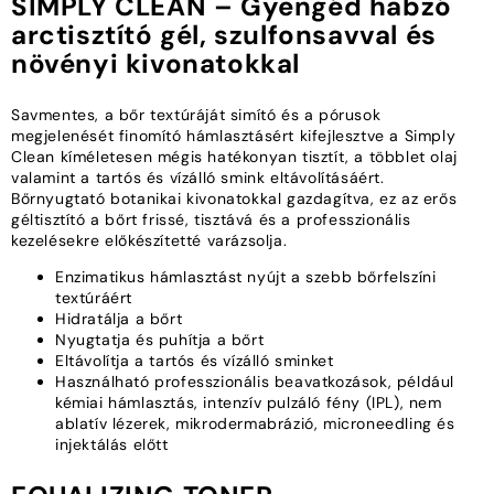
SIMPLY CLEAN – Gyengéd habzó
arctisztító gél, szulfonsavval és
növényi kivonatokkal
Savmentes, a bőr textúráját simító és a pórusok
megjelenését finomító hámlasztásért kifejlesztve a Simply
Clean kíméletesen mégis hatékonyan tisztít, a többlet olaj
valamint a tartós és vízálló smink eltávolításáért.
Bőrnyugtató botanikai kivonatokkal gazdagítva, ez az erős
géltisztító a bőrt frissé, tisztává és a professzionális
kezelésekre előkészítetté varázsolja.
Enzimatikus hámlasztást nyújt a szebb bőrfelszíni
textúráért
Hidratálja a bőrt
Nyugtatja és puhítja a bőrt
Eltávolítja a tartós és vízálló sminket
Használható professzionális beavatkozások, például
kémiai hámlasztás, intenzív pulzáló fény (IPL), nem
ablatív lézerek, mikrodermabrázió, microneedling és
injektálás előtt