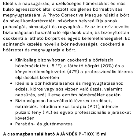
Ideális a napsugárzás, a szélsőséges hőmérséklet és más
külső agresszorok által okozott ideiglenes bőrreaktivitás
megnyugtatására. A Phyto Corrective Masque hűsíti a bőrt
és növeli komfortérzetét, miközben helyreállítja annak
puhaságát, simaságát és ragyogását. Ez az intenzív kezelés
biztonságosan használható eljárások után, és bizonyítottan
csökkenti a látható bőrpírt és egyéb kellemetlenségeket. Ez
az intenzív kezelés növeli a bőr nedvességét, csökkenti a
hőérzetet és megnyugtatja a bőrt.
Klinikailag bizonyítottan csökkenti a bőrfelszín
hőmérsékletét (-5 °F), a látható bőrpírt (20%) és a
kényelmetlenségérzetet (47%) a professzionális lézeres
eljárásokat követően
Ideális a bőr hidratálásához és megnyugtatásához
edzés, klóros vagy sós vízben való úszás, valamint
napsütés, szél, illetve extrém hőmérséklet esetén
Biztonságosan használható lézeres kezelések,
extrakciók, fotodinamikus terápia (PDT), intenzív
pulzáló fény (IPL) és egyéb professzionális eljárásokat
követően
Parabén- és gluténmentes
A csomagban található AJÁNDÉK P-TIOX 15 ml