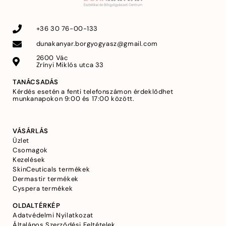
+36 30 76-00-133
dunakanyar.borgyogyasz@gmail.com
2600 Vác
Zrínyi Miklós utca 33
TANÁCSADÁS
Kérdés esetén a fenti telefonszámon érdeklődhet
munkanapokon 9:00 és 17:00 között.
VÁSÁRLÁS
Üzlet
Csomagok
Kezelések
SkinCeuticals termékek
Dermastir termékek
Cyspera termékek
OLDALTÉRKÉP
Adatvédelmi Nyilatkozat
Általános Szerződési Feltételek