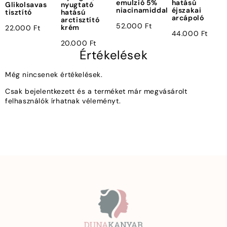
emulzió 5%
hatású
Glikolsavas
nyugtató
niacinamiddal
éjszakai
tisztító
hatású
arcápoló
arctisztító
52.000
Ft
krém
22.000
Ft
44.000
Ft
20.000
Ft
Értékelések
Még nincsenek értékelések.
Csak bejelentkezett és a terméket már megvásárolt
felhasználók írhatnak véleményt.