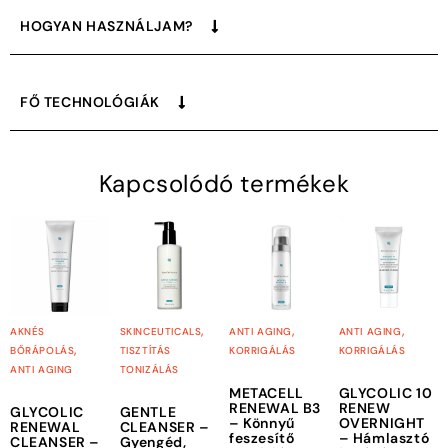
HOGYAN HASZNÁLJAM?
FŐ TECHNOLÓGIÁK
Kapcsolódó termékek
,
,
,
AKNÉS
SKINCEUTICALS
ANTI AGING
ANTI AGING
,
BŐRÁPOLÁS
TISZTÍTÁS
KORRIGÁLÁS
KORRIGÁLÁS
ANTI AGING
TONIZÁLÁS
METACELL
GLYCOLIC 10
RENEWAL B3
RENEW
GLYCOLIC
GENTLE
– Könnyű
OVERNIGHT
RENEWAL
CLEANSER –
feszesítő
– Hámlasztó
CLEANSER –
Gyengéd,