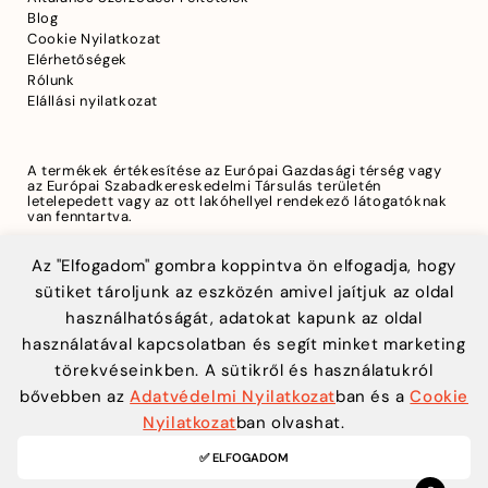
Blog
Cookie Nyilatkozat
Elérhetőségek
Rólunk
Elállási nyilatkozat
A termékek értékesítése az Európai Gazdasági térség vagy
az Európai Szabadkereskedelmi Társulás területén
letelepedett vagy az ott lakóhellyel rendekező látogatóknak
van fenntartva.
Az "Elfogadom" gombra koppintva ön elfogadja, hogy
sütiket tároljunk az eszközén amivel jaítjuk az oldal
A biztonságos fizetést a Teya biztosítja
használhatóságát, adatokat kapunk az oldal
használatával kapcsolatban és segít minket marketing
törekvéseinkben. A sütikről és használatukról
bővebben az
Adatvédelmi Nyilatkozat
ban és a
Cookie
Nyilatkozat
ban olvashat.
✅ ELFOGADOM