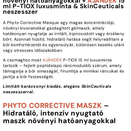
növényi hatóanyagokkal +
AJÁNDÉK
15
ml P-TIOX luxusminta & SkinCeuticals
neszesszer
A Phyto Corrective Masque egy magas koncentrációjú,
növényi kivonatokkal gazdagított gélmaszk, amely
hatékonyan nyugtatja az irritált, kipirosodott vagy érzékeny
bőrt. Azonnali hűsítő, hidratáló hatása segít helyreállítani a
bőr komfortérzetét és egyensúlyát, különösen kezelés utáni
vagy stresszes időszakokban.
A csomaghoz most
AJÁNDÉK
P-TIOX 15 ml luxusminta
tartozik – fejlett peptidalapú ráncmoduláló szérum, amely
támogatja a bőr simaságát, finomítja a mimikai ráncokat és
javítja a bőr feszességét.
Limitált karácsonyi kiadás, elegáns SkinCeuticals
neszesszerrel.
PHYTO CORRECTIVE MASZK
–
Hidratáló, intenzív nyugtató
maszk növényi hatóanyagokkal