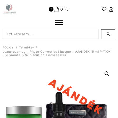
0
Ft
0
/
/
Főoldal
Termékek
Luxus csomag – Phyto Corrective Masque + AJÁNDÉK 15 ml P-TIOX
luxusminta & SkinCeuticals neszesszer